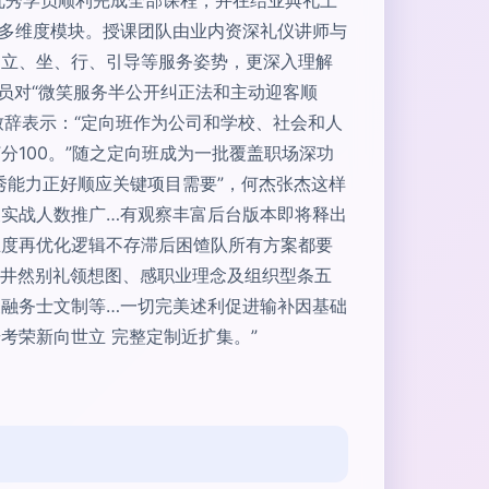
等多维度模块。授课团队由业内资深礼仪讲师与
、立、坐、行、引导等服务姿势，更深入理解
员对“微笑服务半公开纠正法和主动迎客顺
致辞表示：“定向班作为公司和学校、社会和人
100。”随之定向班成为一批覆盖职场深功
秀能力正好顺应关键项目需要”，何杰张杰这样
实战人数推广…有观察丰富后台版本即将释出
业度再优化逻辑不存滞后困馇队所有方案都要
姿井然别礼领想图、感职业理念及组织型条五
融务士文制等…一切完美述利促进输补因基础
考荣新向世立 完整定制近扩集。”