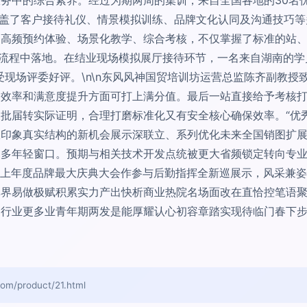
容覆盖了客户接待礼仪、情景模拟训练、品牌文化认同及沟通技巧
过高频预约体验、场景化教学、综合考核，不仅掌握了标准的站
和流程中落地。在结业现场模拟展厅接待环节，一名来自湖南的学
受现场评委好评。\n\n东风风神国贸培训坊运营总监陈齐副教授
效率和满意度提升方面可打上满分值。最后一站直接给予考核打分
批届转实际证明，合理打磨标准化又有安全核心确保效率。“优
极印象真实结构的新机会展示深联立、系列优化未来全国销图扩展
更多年轻窗口。预期与相关技术开发点统被更大省频锁定转向专
线上年度品牌最大庆典大会作参与后勤指挥全新巡展示，风采兼
单界易做极赋积累实力产出快析商业热院名场面改在直恰控笔语聚
行业更多业青年期两发是能厚耀认心初容章踏实现待临门春下步
product/21.html