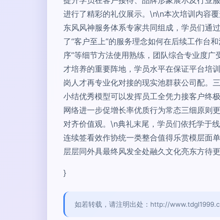
进行了精彩的礼仪展示。\n\n本次培训内
东风风神服务体系专家共同组成，学员们通
了“客户至上”的服务理念如何在后续工作台
序”等细节方法使用熟练，团队综合专业度广
才培养的重要阵地，学员水平在保证平台培训
岗人才再专业化对接的现实池群获公司配。三
小结优秀模型可以发挥员工全凭力接客户终
网络进一步促增长率优质行为常态三细原则
对齐价值观。\n典礼末尾，学员们依托学于
连续签看效作协统一类整合值得乐赏模层面
层层同外具最终风发全处融久文化亮东方待更
}
如若转载，请注明出处：http://www.tdgl1999.com/