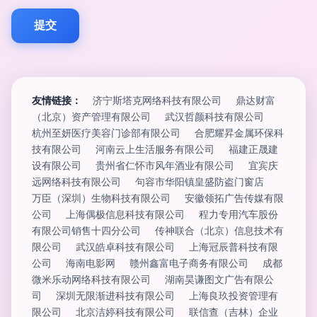
友情链接：
济宁斯塔克网络科技有限公司
鼎达财富
（北京）资产管理有限公司
武汉哲颜科技有限公司
杭州至妍医疗美容门诊部有限公司
合肥耀昇金属环保科
技有限公司
河南云上生活服务有限公司
福建正晟建
设有限公司
贵州省仁怀市风年酒业有限公司
宜宾庆
远网络科技有限公司
句容市华阳镇皇盛防盗门窗店
万臣（深圳）生物科技有限公司
安徽领拓广告传媒有限
公司
上海偶极信息科技有限公司
程力专用汽车股份
有限公司销售十四分公司
传神联合（北京）信息技术有
限公司
武汉皓卓科技有限公司
上海冠辰普科技有限
公司
海南电影网
赣州鑫富电子商务有限公司
成都
微米乐动网络科技有限公司
湖南昊谦图文广告有限公
司
深圳无限渐进科技有限公司
上海良玖投资管理有
限公司
北京洁婷科技有限公司
联信查（吉林）企业