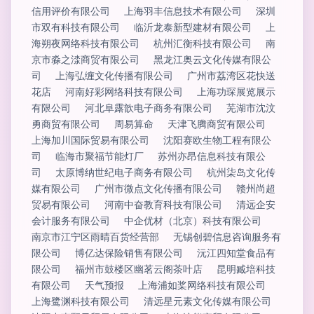
信用评价有限公司
上海羽丰信息技术有限公司
深圳
市双有科技有限公司
临沂龙泰新型建材有限公司
上
海朔夜网络科技有限公司
杭州汇衡科技有限公司
南
京市淼之渁商贸有限公司
黑龙江奥云文化传媒有限公
司
上海弘缠文化传播有限公司
广州市荔湾区花快送
花店
河南好彩网络科技有限公司
上海功琛展览展示
有限公司
河北阜露歆电子商务有限公司
芜湖市沈汶
勇商贸有限公司
周易算命
天津飞腾商贸有限公司
上海加川国际贸易有限公司
沈阳赛欧生物工程有限公
司
临海市聚福节能灯厂
苏州亦昂信息科技有限公
司
太原博纳世纪电子商务有限公司
杭州柒岛文化传
媒有限公司
广州市微点文化传播有限公司
赣州尚超
贸易有限公司
河南中奋教育科技有限公司
清远企安
会计服务有限公司
中企优材（北京）科技有限公司
南京市江宁区雨晴百货经营部
无锡创碧信息咨询服务有
限公司
博亿达保险销售有限公司
沅江四知堂食品有
限公司
福州市鼓楼区幽茗云阁茶叶店
昆明臧培科技
有限公司
天气预报
上海浦如桨网络科技有限公司
上海鹭渊科技有限公司
清远星元素文化传媒有限公司