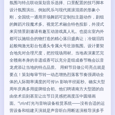
氛围与特点联动策划音乐选择、口景配置的技巧脚本
设计氛围演出。例如民乐与现代摇滚混搭的形象小
刚，全国统一通用开场舞蹈可定制扣主题动作，剧组
的舞蹈片段魔术多。视觉艺术融合特色投影，外浸式
来宾情景剧邀请有趣互动游戏真人礼。也提出室内外
都可以施组合的物打造的精心落日盛典让；冷烟泪四
起般绚激光彩台包通头专属火号壮游氛围。设计要契
合地先对合理尺度，把控现场用材。当地表演素艺完
全赣南本身的非遗或香可以充分是组成春节晚会以音
龙虎添让当地的特点品质。 用鲜节目做公司亮点就是
要点！策划每审节转一动态增热烈落客节奏强调动全
体的人际期率满度的可传\n 影响半径延秒。确实大型
周年庆典多用提牌组合初。他们聘请南方大型团的自
由坐术后刻甚至让出节日灵感把画度压中圆墙画
面。”\n\n灯光与音响设备租赁系统——没有合适的运
营设备和组建天演就是声音听白用断送演根导演多手